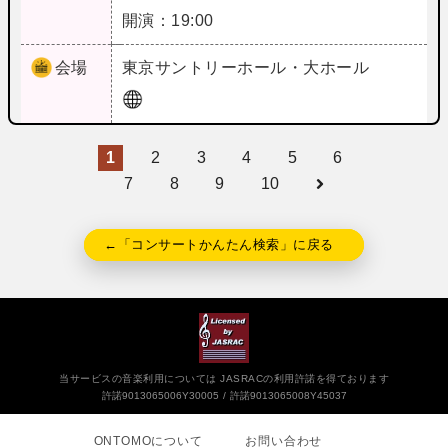
開演：19:00
会場
東京
サントリーホール・大ホール
1
2
3
4
5
6
7
8
9
10
←「コンサートかんたん検索」に戻る
当サービスの音楽利用については JASRACの利用許諾を得ております
許諾9013065006Y30005
許諾9013065008Y45037
ONTOMOについて
お問い合わせ