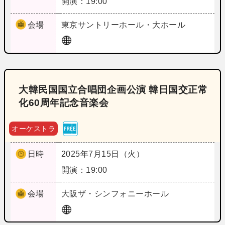
開演：19:00
会場
東京
サントリーホール・大ホール
大韓民国国立合唱団企画公演 韓日国交正常
化60周年記念音楽会
オーケストラ
日時
2025年7月15日（火）
開演：19:00
会場
大阪
ザ・シンフォニーホール