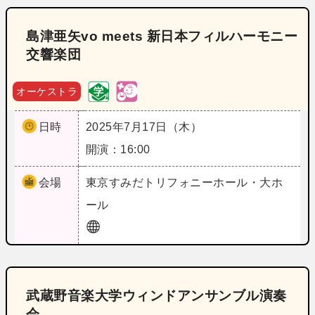
島津亜矢vo meets 新日本フィルハーモニー
交響楽団
オーケストラ
日時
2025年7月17日（木）
開演：16:00
会場
東京
すみだトリフォニーホール・大ホ
ール
武蔵野音楽大学ウィンドアンサンブル演奏
会