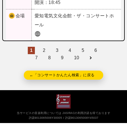
開演：18:45
会場
愛知
電気文化会館・ザ・コンサートホ
ール
1
2
3
4
5
6
7
8
9
10
←「コンサートかんたん検索」に戻る
当サービスの音楽利用については JASRACの利用許諾を得ております
許諾9013065006Y30005
許諾9013065008Y45037