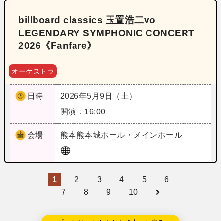
billboard classics 玉置浩二vo
LEGENDARY SYMPHONIC CONCERT
2026《Fanfare》
オーケストラ
日時
2026年5月9日（土）
開演：16:00
会場
熊本
熊本城ホール・メインホール
1
2
3
4
5
6
7
8
9
10