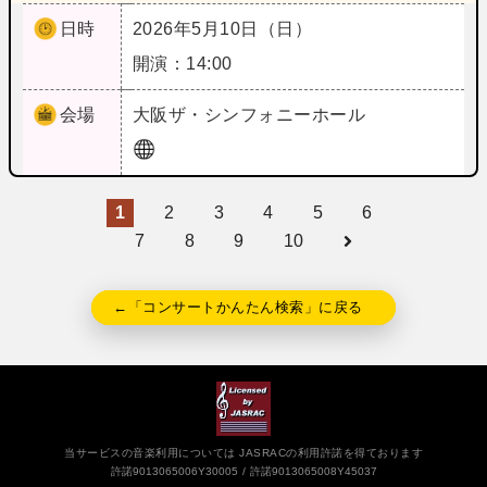
日時
2026年5月10日（日）
開演：14:00
会場
大阪
ザ・シンフォニーホール
1
2
3
4
5
6
7
8
9
10
←「コンサートかんたん検索」に戻る
当サービスの音楽利用については JASRACの利用許諾を得ております
許諾9013065006Y30005
許諾9013065008Y45037