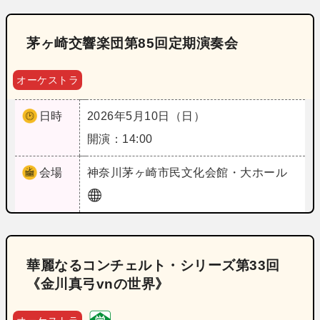
茅ヶ崎交響楽団第85回定期演奏会
オーケストラ
日時
2026年5月10日（日）
開演：14:00
会場
神奈川
茅ヶ崎市民文化会館・大ホール
華麗なるコンチェルト・シリーズ第33回
《金川真弓vnの世界》