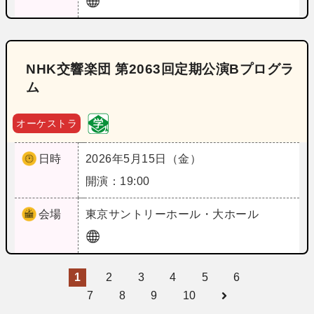
NHK交響楽団 第2063回定期公演Bプログラ
ム
オーケストラ
日時
2026年5月15日（金）
開演：19:00
会場
東京
サントリーホール・大ホール
1
2
3
4
5
6
7
8
9
10