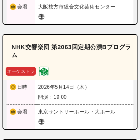
会場
大阪
枚方市総合文化芸術センター
NHK交響楽団 第2063回定期公演Bプログラ
ム
オーケストラ
日時
2026年5月14日（木）
開演：19:00
会場
東京
サントリーホール・大ホール