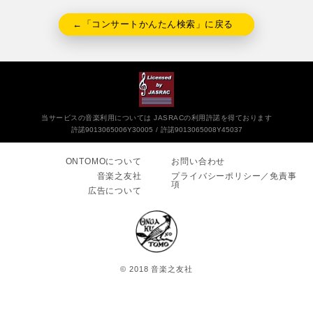
←「コンサートかんたん検索」に戻る
当サービスの音楽利用については JASRACの利用許諾を得ております
許諾9013065006Y30005
許諾9013065008Y45037
ONTOMOについて
お問い合わせ
音楽之友社
プライバシーポリシー／免責事
項
広告について
© 2018 音楽之友社