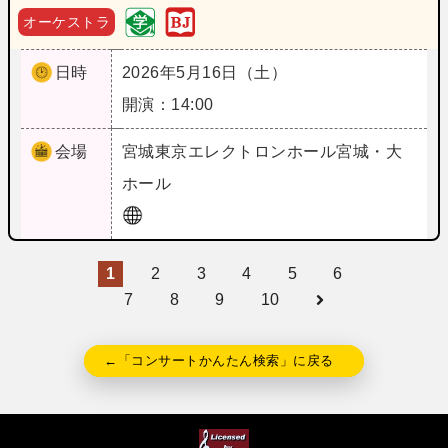
オーケストラ
日時
2026年5月16日（土）
開演：14:00
会場
宮城
東京エレクトロンホール宮城・大
ホール
1
2
3
4
5
6
7
8
9
10
←「コンサートかんたん検索」に戻る