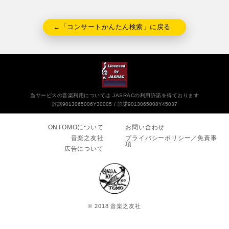
←「コンサートかんたん検索」に戻る
当サービスの音楽利用については JASRACの利用許諾を得ております
許諾9013065006Y30005
許諾9013065008Y45037
ONTOMOについて
お問い合わせ
音楽之友社
プライバシーポリシー／免責事
項
広告について
© 2018 音楽之友社