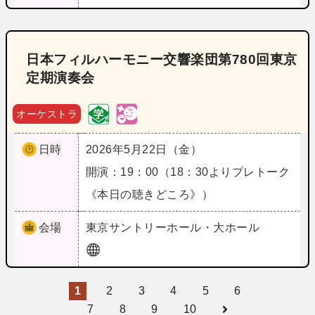
日本フィルハーモニー交響楽団第780回東京
定期演奏会
オーケストラ
日時
2026年5月22日（金）
開演：19：00（18：30よりプレトーク
《本日の聴きどころ》）
会場
東京
サントリーホール・大ホール
1
2
3
4
5
6
7
8
9
10