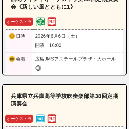
会《新しい風とともに1》
オーケストラ
日時
2026年6月6日（土）
開演：16:00
会場
広島
JMSアステールプラザ・大ホール
兵庫県立兵庫高等学校吹奏楽部第38回定期
演奏会
オーケストラ