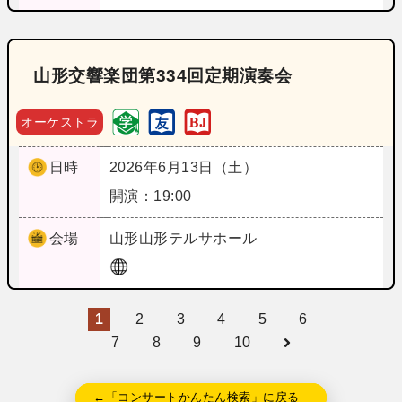
山形交響楽団第334回定期演奏会
オーケストラ
日時
2026年6月13日（土）
開演：19:00
会場
山形
山形テルサホール
1
2
3
4
5
6
7
8
9
10
←「コンサートかんたん検索」に戻る