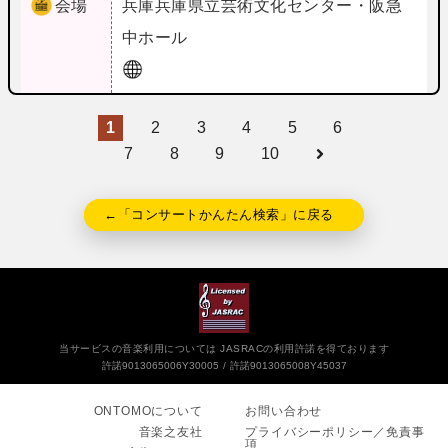
会場
兵庫
兵庫県立芸術文化センター・阪急
中ホール
1
2
3
4
5
6
7
8
9
10
←「コンサートかんたん検索」に戻る
当サービスの音楽利用については JASRACの利用許諾を得ております
許諾9013065006Y30005
許諾9013065008Y45037
ONTOMOについて
お問い合わせ
音楽之友社
プライバシーポリシー／免責事
項