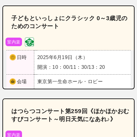
子どもといっしょにクラシック 0～3歳児の
ためのコンサート
室内楽
日時
2025年6月19日（木）
開演：10：00/11：30/13：20
会場
東京
第一生命ホール・ロビー
はつらつコンサート第259回《ほかほかおむ
すびコンサート～明日天気になあれ♪》
室内楽