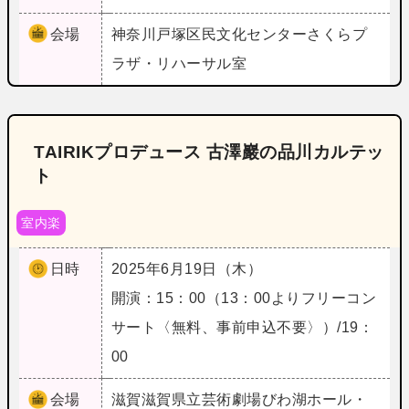
会場
神奈川
戸塚区民文化センターさくらプ
ラザ・リハーサル室
TAIRIKプロデュース 古澤巖の品川カルテッ
ト
室内楽
日時
2025年6月19日（木）
開演：15：00（13：00よりフリーコン
サート〈無料、事前申込不要〉）/19：
00
会場
滋賀
滋賀県立芸術劇場びわ湖ホール・