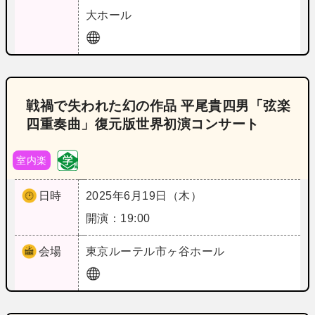
大ホール
戦禍で失われた幻の作品 平尾貴四男「弦楽
四重奏曲」復元版世界初演コンサート
室内楽
日時
2025年6月19日（木）
開演：19:00
会場
東京
ルーテル市ヶ谷ホール