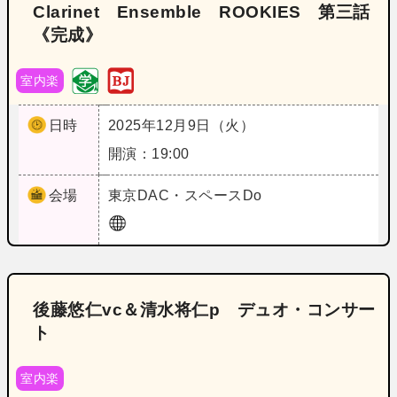
Clarinet Ensemble ROOKIES 第三話
《完成》
室内楽
日時
2025年12月9日（火）
開演：19:00
会場
東京
DAC・スペースDo
後藤悠仁vc＆清水将仁p デュオ・コンサー
ト
室内楽