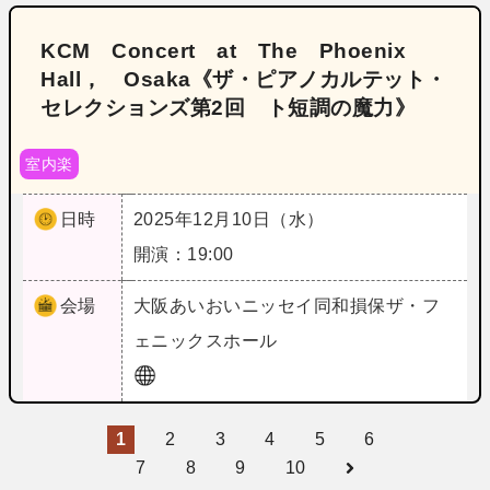
KCM Concert at The Phoenix
Hall， Osaka《ザ・ピアノカルテット・
セレクションズ第2回 ト短調の魔力》
室内楽
日時
2025年12月10日（水）
開演：19:00
会場
大阪
あいおいニッセイ同和損保ザ・フ
ェニックスホール
1
2
3
4
5
6
7
8
9
10