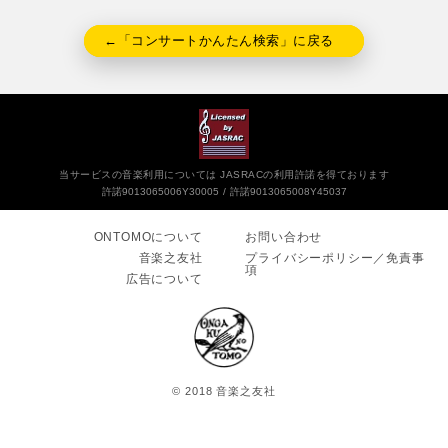
←「コンサートかんたん検索」に戻る
当サービスの音楽利用については JASRACの利用許諾を得ております
許諾9013065006Y30005
許諾9013065008Y45037
ONTOMOについて
お問い合わせ
音楽之友社
プライバシーポリシー／免責事
項
広告について
© 2018 音楽之友社