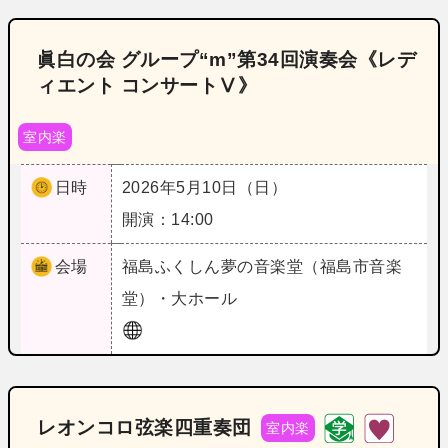
眞白の会 グループ“m”第34回演奏会《レデ
ィエント コンサートⅤ》
室内楽
日時
2026年5月10日（日）
開演：14:00
会場
福島
ふくしん夢の音楽堂（福島市音楽
堂）・大ホール
レオンコロ弦楽四重奏団
室内楽