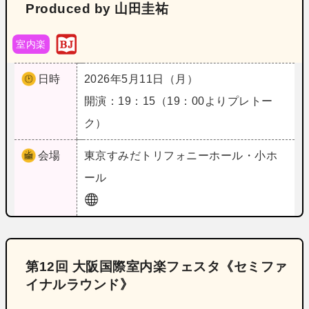
Produced by 山田圭祐
室内楽
日時
2026年5月11日（月）
開演：19：15（19：00よりプレトー
ク）
会場
東京
すみだトリフォニーホール・小ホ
ール
第12回 大阪国際室内楽フェスタ《セミファ
イナルラウンド》