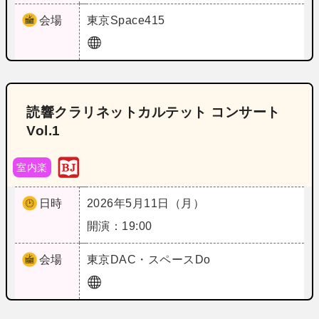
会場
東京
Space415
読響クラリネットカルテット コンサート
Vol.1
室内楽
日時
2026年5月11日（月）
開演：19:00
会場
東京
DAC・スペースDo