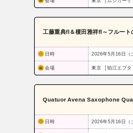
会場
東京
ムジカー
工藤重典fl＆榎田雅祥fl～フルー
日時
2026年5月16日
会場
東京
狛江エプタ
Quatuor Avena Saxophone
日時
2026年5月16日