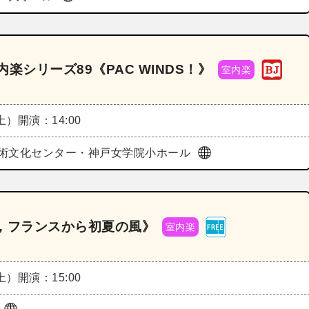
楽シリーズ89《PAC WINDS！》
室内楽
（土）
開演：14:00
術文化センター・神戸女学院小ホール
米，フランスから初夏の風》
室内楽
（土）
開演：15:00