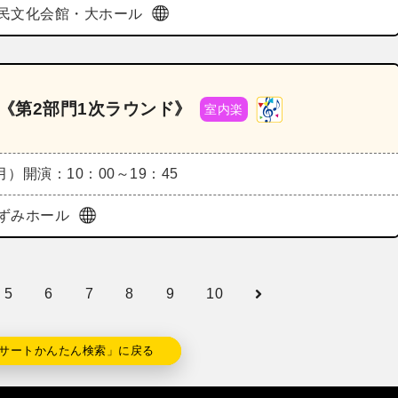
民文化会館・大ホール
ル《第2部門1次ラウンド》
室内楽
（月）
開演：10：00～19：45
ずみホール
5
6
7
8
9
10
サートかんたん検索」に戻る