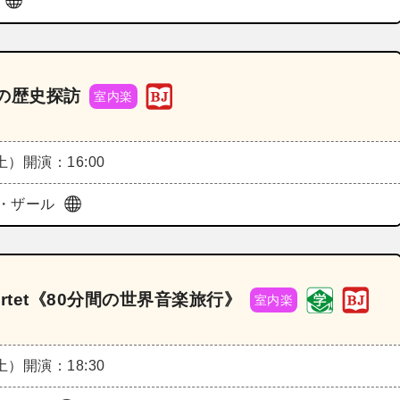
ザ
トの歴史探訪
室内楽
（土）
開演：16:00
・ザール
 Quartet《80分間の世界音楽旅行》
室内楽
（土）
開演：18:30