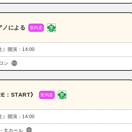
アノによる
室内楽
（土）
開演：14:00
ロン
E：START》
室内楽
（土）
開演：14:00
・大ホール