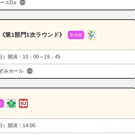
ペースDo
ル《第1部門1次ラウンド》
室内楽
（日）
開演：10：00～19：45
ずみホール
楽
（日）
開演：14:00