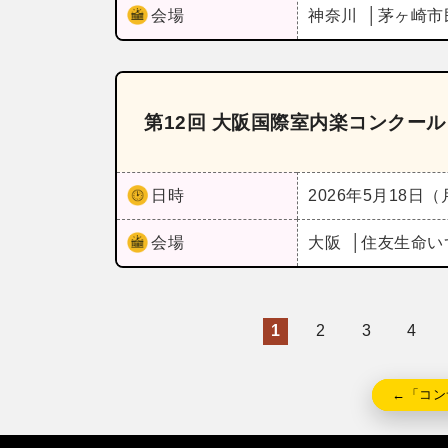
会場
神奈川
茅ヶ崎市
第12回 大阪国際室内楽コンクー
日時
2026年5月18日
会場
大阪
住友生命い
1
2
3
4
←「コン