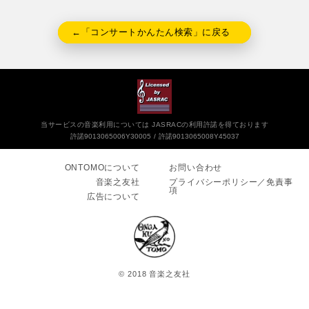
←「コンサートかんたん検索」に戻る
当サービスの音楽利用については JASRACの利用許諾を得ております
許諾9013065006Y30005
許諾9013065008Y45037
ONTOMOについて
お問い合わせ
音楽之友社
プライバシーポリシー／免責事
項
広告について
© 2018 音楽之友社