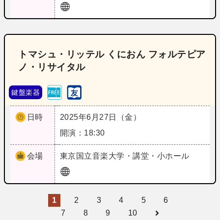
トマシュ・リッテル くにおん フォルテピア
ノ・リサイタル
鍵盤楽器
日時
2025年6月27日（金）
開演：18:30
会場
東京
国立音楽大学・講堂・小ホール
1
2
3
4
5
6
7
8
9
10