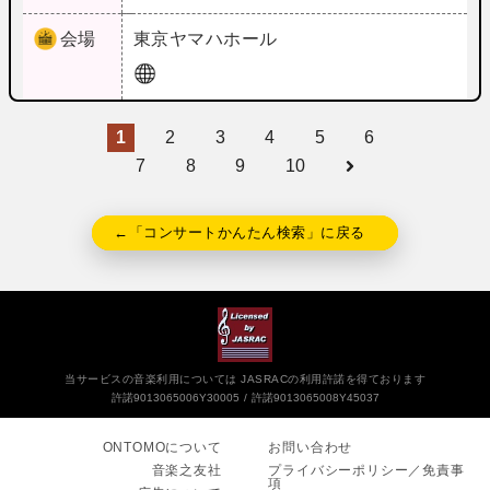
会場
東京
ヤマハホール
1
2
3
4
5
6
7
8
9
10
←「コンサートかんたん検索」に戻る
当サービスの音楽利用については JASRACの利用許諾を得ております
許諾9013065006Y30005
許諾9013065008Y45037
ONTOMOについて
お問い合わせ
音楽之友社
プライバシーポリシー／免責事
項