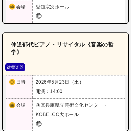
会場
愛知
宗次ホール
仲道郁代ピアノ・リサイタル《音楽の哲
学》
鍵盤楽器
日時
2026年5月23日（土）
開演：14:00
会場
兵庫
兵庫県立芸術文化センター・
KOBELCO大ホール