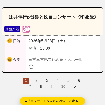
辻井伸行p音楽と絵画コンサート《印象派》
鍵盤楽器
日時
2026年5月23日（土）
開演：15:00
会場
三重
三重県文化会館・大ホール
1
2
3
4
5
6
7
8
9
10
←「コンサートかんたん検索」に戻る