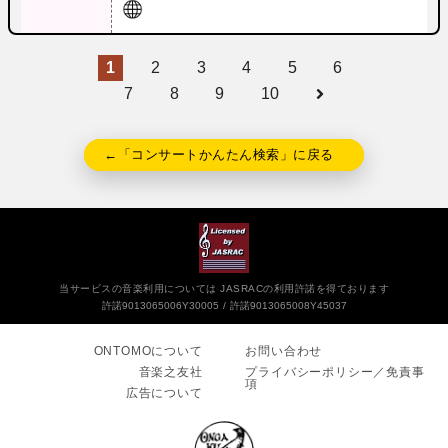
1
2
3
4
5
6
7
8
9
10
←「コンサートかんたん検索」に戻る
当サービスの音楽利用については JASRACの利用許諾を得ております
許諾9013065006Y30005
許諾9013065008Y45037
ONTOMOについて
お問い合わせ
音楽之友社
プライバシーポリシー／免責事
項
広告について