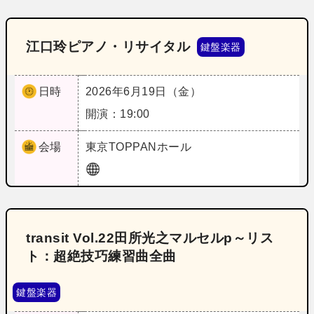
江口玲ピアノ・リサイタル
鍵盤楽器
日時
2026年6月19日（金）
開演：19:00
会場
東京
TOPPANホール
transit Vol.22田所光之マルセルp～リス
ト：超絶技巧練習曲全曲
鍵盤楽器