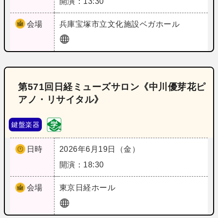
開演：13:30
会場
兵庫
宝塚市立文化施設ベガホール
第571回日経ミューズサロン《中川優芽花ピ
アノ・リサイタル》
鍵盤楽器
日時
2026年6月19日（金）
開演：18:30
会場
東京
日経ホール