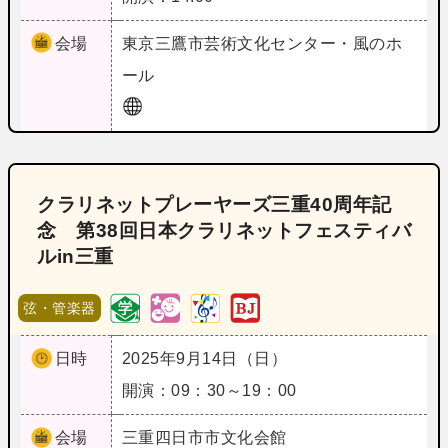
会場
東京
三鷹市芸術文化センター・風のホ
ール
クラリネットプレーヤーズ三重40周年記
念 第38回日本クラリネットフェスティバ
ルin三重
弦・管楽器
日時
2025年9月14日（日）
開演：09：30～19：00
会場
三重
四日市市文化会館