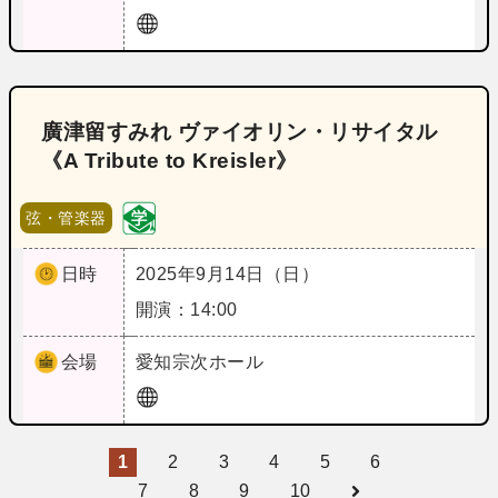
廣津留すみれ ヴァイオリン・リサイタル
《A Tribute to Kreisler》
弦・管楽器
日時
2025年9月14日（日）
開演：14:00
会場
愛知
宗次ホール
1
2
3
4
5
6
7
8
9
10