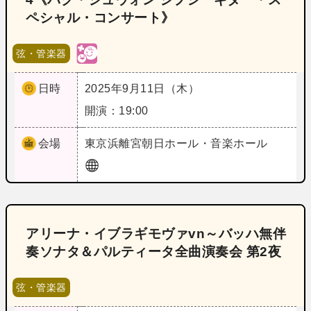
ペシャル・コンサート》
弦・管楽器
日時
2025年9月11日（木）
開演：19:00
会場
東京
浜離宮朝日ホール・音楽ホール
アリーナ・イブラギモヴァvn～バッハ無伴
奏ソナタ＆パルティータ全曲演奏会 第2夜
弦・管楽器