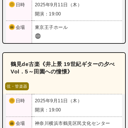
日時
2025年9月11日（木）
開演：19:00
会場
東京
王子ホール
鶴見de古楽《井上景 19世紀ギターの夕べ
Vol．5～田園への憧憬》
弦・管楽器
日時
2025年9月11日（木）
開演：19:00
会場
神奈川
横浜市鶴見区民文化センター