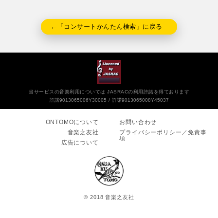
←「コンサートかんたん検索」に戻る
当サービスの音楽利用については JASRACの利用許諾を得ております
許諾9013065006Y30005
許諾9013065008Y45037
ONTOMOについて
お問い合わせ
音楽之友社
プライバシーポリシー／免責事
項
広告について
© 2018 音楽之友社