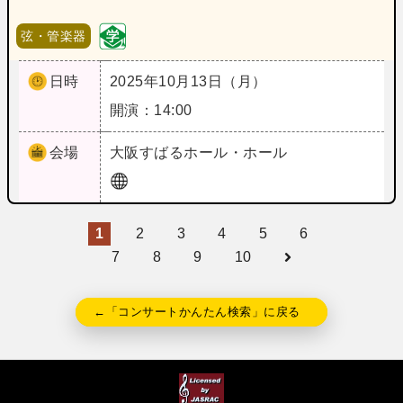
弦・管楽器
日時
2025年10月13日（月）
開演：14:00
会場
大阪
すばるホール・ホール
1
2
3
4
5
6
7
8
9
10
←「コンサートかんたん検索」に戻る