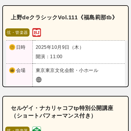
上野deクラシックVol.111《福島莉那tb》
弦・管楽器
日時
2025年10月9日（木）
開演：11:00
会場
東京
東京文化会館・小ホール
セルゲイ・ナカリャコフtp特別公開講座
（ショートパフォーマンス付き）
弦・管楽器