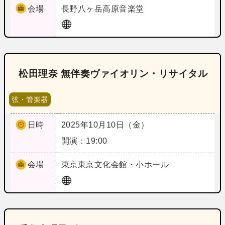
会場
長野
八ヶ岳高原音楽堂
松田理奈 無伴奏ヴァイオリン・リサイタル
弦・管楽器
日時
2025年10月10日（金）
開演：19:00
会場
東京
東京文化会館・小ホール