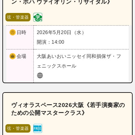
ン・ボハ ヴァイオリン・リサイタル》
弦・管楽器
日時
2026年5月20日（水）
開演：14:00
会場
大阪
あいおいニッセイ同和損保ザ・フ
ェニックスホール
ヴィオラスペース2026大阪《若手演奏家の
ための公開マスタークラス》
弦・管楽器