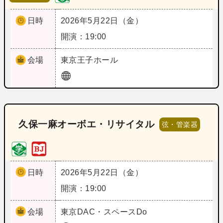
日時
2026年5月22日（金）
開演：19:00
会場
東京
王子ホール
久保一麻オーボエ・リサイタル
弦・管楽器
日時
2026年5月22日（金）
開演：19:00
会場
東京
DAC・スペースDo