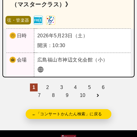
（マスタークラス）》
弦・管楽器
日時
2026年5月23日（土）
開演：10:30
会場
広島
福山市神辺文化会館（小）
1
2
3
4
5
6
7
8
9
10
←「コンサートかんたん検索」に戻る