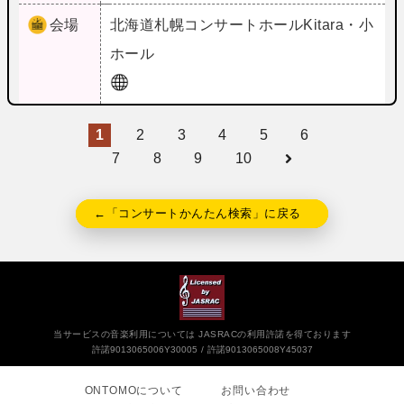
会場
北海道
札幌コンサートホールKitara・小
ホール
1
2
3
4
5
6
7
8
9
10
←「コンサートかんたん検索」に戻る
当サービスの音楽利用については JASRACの利用許諾を得ております
許諾9013065006Y30005
許諾9013065008Y45037
ONTOMOについて
お問い合わせ