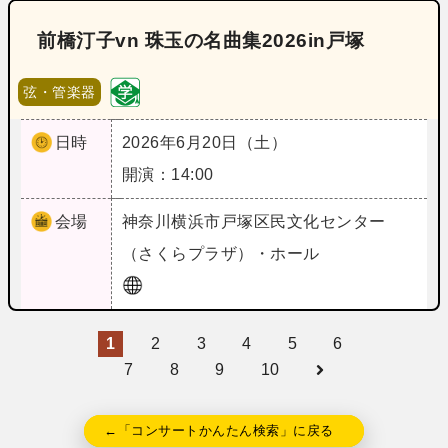
前橋汀子vn 珠玉の名曲集2026in戸塚
弦・管楽器
日時
2026年6月20日（土）
開演：14:00
会場
神奈川
横浜市戸塚区民文化センター
（さくらプラザ）・ホール
1
2
3
4
5
6
7
8
9
10
←「コンサートかんたん検索」に戻る