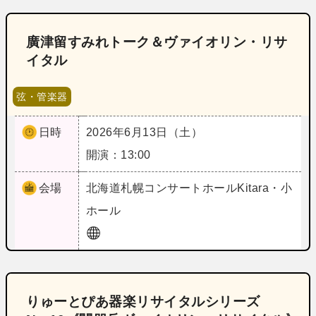
廣津留すみれトーク＆ヴァイオリン・リサ
イタル
弦・管楽器
日時
2026年6月13日（土）
開演：13:00
会場
北海道
札幌コンサートホールKitara・小
ホール
りゅーとぴあ器楽リサイタルシリーズ