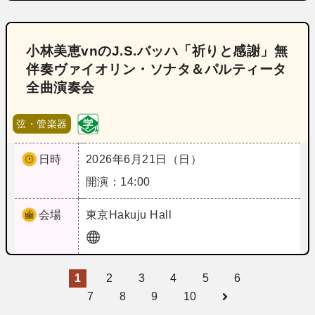
小林美恵vnのJ.S.バッハ「祈りと感謝」無
伴奏ヴァイオリン・ソナタ＆パルティータ
全曲演奏会
弦・管楽器
日時
2026年6月21日（日）
開演：14:00
会場
東京
Hakuju Hall
1
2
3
4
5
6
7
8
9
10