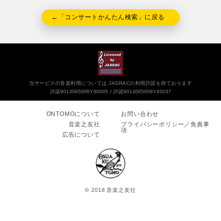
←「コンサートかんたん検索」に戻る
当サービスの音楽利用については JASRACの利用許諾を得ております
許諾9013065006Y30005
許諾9013065008Y45037
ONTOMOについて
お問い合わせ
音楽之友社
プライバシーポリシー／免責事
項
広告について
© 2018 音楽之友社