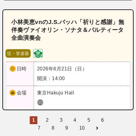
小林美恵vnのJ.S.バッハ「祈りと感謝」無
伴奏ヴァイオリン・ソナタ＆パルティータ
全曲演奏会
弦・管楽器
日時
2026年6月21日（日）
開演：14:00
会場
東京
Hakuju Hall
1
2
3
4
5
6
7
8
9
10