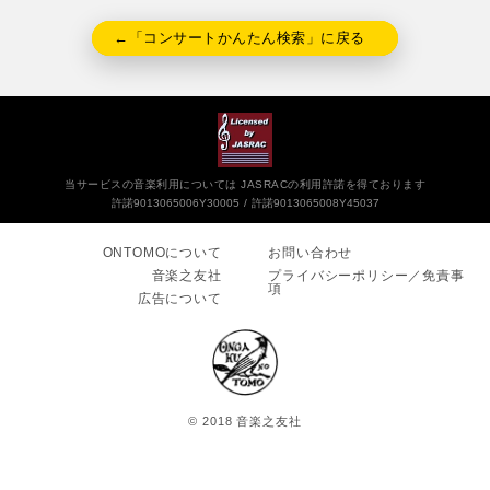
←「コンサートかんたん検索」に戻る
当サービスの音楽利用については JASRACの利用許諾を得ております
許諾9013065006Y30005
許諾9013065008Y45037
ONTOMOについて
お問い合わせ
音楽之友社
プライバシーポリシー／免責事
項
広告について
© 2018 音楽之友社