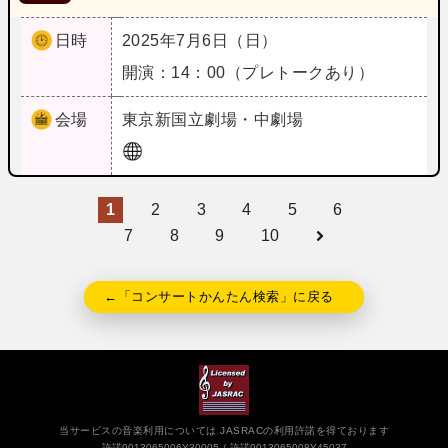
日時
2025年7月6日（日）
開演：14：00（プレトークあり）
会場
東京
新国立劇場・中劇場
1
2
3
4
5
6
7
8
9
10
←「コンサートかんたん検索」に戻る
当サービスの音楽利用については JASRACの利用許諾を得ております
許諾9013065006Y30005
許諾9013065008Y45037