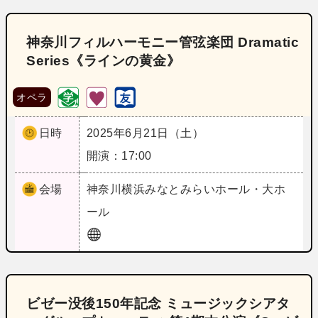
神奈川フィルハーモニー管弦楽団 Dramatic
Series《ラインの黄金》
オペラ
日時
2025年6月21日（土）
開演：17:00
会場
神奈川
横浜みなとみらいホール・大ホ
ール
ビゼー没後150年記念 ミュージックシアタ