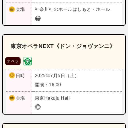
会場
神奈川
杜のホールはしもと・ホール
東京オペラNEXT《ドン・ジョヴァンニ》
オペラ
日時
2025年7月5日（土）
開演：16:00
会場
東京
Hakuju Hall