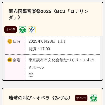
調布国際音楽祭2025《BCJ「ロデリン
ダ」》
オペラ
日時
2025年6月28日（土）
開演：17:00
会場
東京
調布市文化会館たづくり・くすの
きホール
地球の叫び～オペラ《みづち》
オペラ