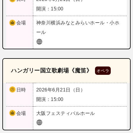
開演：15:00
会場
神奈川
横浜みなとみらいホール・小ホ
ール
ハンガリー国立歌劇場《魔笛》
オペラ
日時
2026年6月21日（日）
開演：15:00
会場
大阪
フェスティバルホール