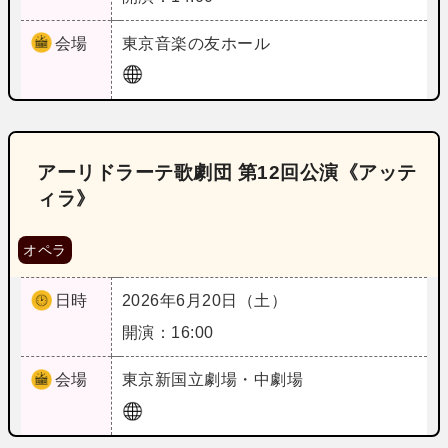
会場
東京
音楽の友ホール
アーリドラーテ歌劇団 第12回公演《アッテ
ィラ》
オペラ
日時
2026年6月20日（土）
開演：16:00
会場
東京
新国立劇場・中劇場