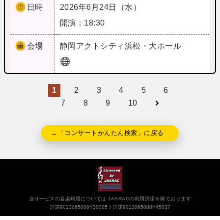
日時
2026年6月24日（水）
開演：18:30
会場
静岡
アクトシティ浜松・大ホール
1
2
3
4
5
6
7
8
9
10
←「コンサートかんたん検索」に戻る
当サービスの音楽利用については JASRACの利用許諾を得ております
許諾9013065006Y30005
許諾9013065008Y45037