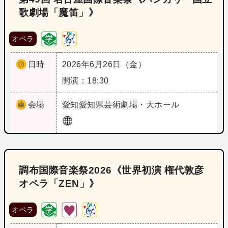
歌劇場「魔笛」》
オペラ
日時
2026年6月26日（金）
開演：18:30
会場
愛知
愛知県芸術劇場・大ホール
調布国際音楽祭2026《世界初演 権代敦彦
オペラ「ZEN」》
オペラ