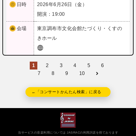
日時
2026年6月26日（金）
開演：19:00
会場
東京
調布市文化会館たづくり・くすの
きホール
1
2
3
4
5
6
7
8
9
10
←「コンサートかんたん検索」に戻る
当サービスの音楽利用については JASRACの利用許諾を得ております