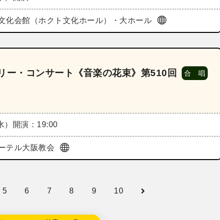
文化会館（ホクト文化ホール）・大ホール
リー・コンサート《音楽の花束》第510回
合 唱
（水）
開演：19:00
ーテル大阪教会
5
6
7
8
9
10