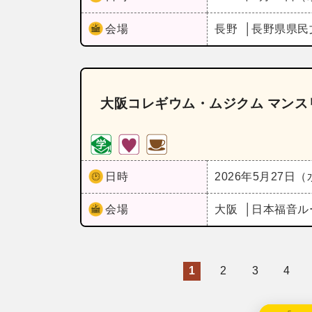
会場
長野
長野県県民
大阪コレギウム・ムジクム マンス
日時
2026年5月27日
会場
大阪
日本福音ル
1
2
3
4