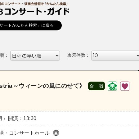
サートかんたん検索」に戻る
順：
表示件数：
ustria～ウィーンの風にのせて》
合 唱
（月）
開演：13:30
場・コンサートホール