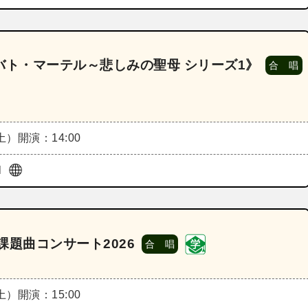
ーバト・マーテル～悲しみの聖母 シリーズ1》
合 唱
（土）
開演：14:00
l
題曲コンサート2026
合 唱
（土）
開演：15:00