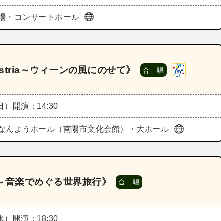
場・コンサートホール
ustria～ウィーンの風にのせて》
合 唱
（日）
開演：14:30
なんようホール（南陽市文化会館）・大ホール
ts～音楽でめぐる世界旅行》
合 唱
（水）
開演：18:30