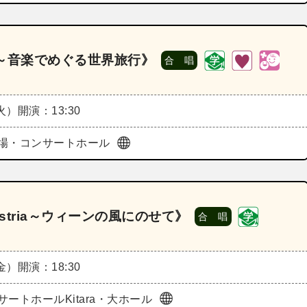
ts～音楽でめぐる世界旅行》
合 唱
（火）
開演：13:30
場・コンサートホール
ustria～ウィーンの風にのせて》
合 唱
（金）
開演：18:30
サートホールKitara・大ホール