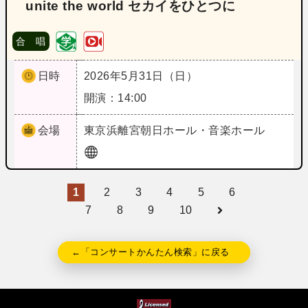
unite the world セカイをひとつに
合 唱
日時
2026年5月31日（日）
開演：14:00
会場
東京
浜離宮朝日ホール・音楽ホール
1
2
3
4
5
6
7
8
9
10
←「コンサートかんたん検索」に戻る