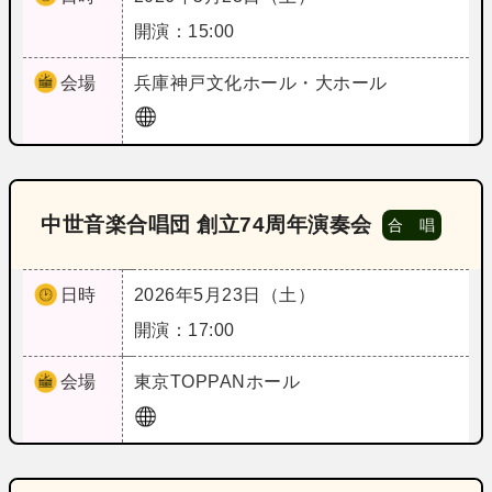
開演：15:00
会場
兵庫
神戸文化ホール・大ホール
中世音楽合唱団 創立74周年演奏会
合 唱
日時
2026年5月23日（土）
開演：17:00
会場
東京
TOPPANホール