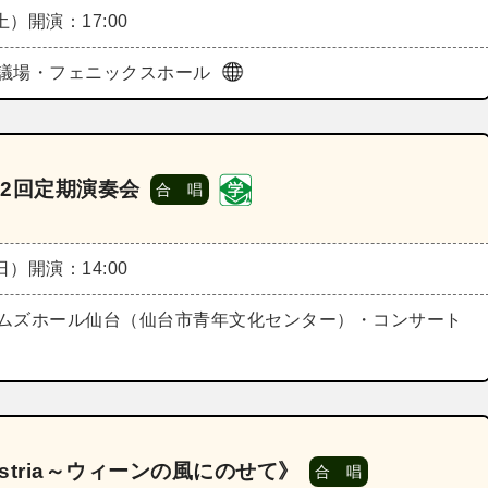
（土）
開演：17:00
議場・フェニックスホール
2回定期演奏会
合 唱
（日）
開演：14:00
ムズホール仙台（仙台市青年文化センター）・コンサート
ustria～ウィーンの風にのせて》
合 唱