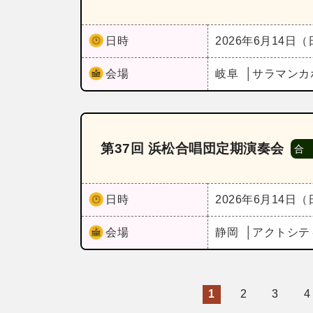
日時
2026年6月14日
会場
岐阜
サラマンカ
第37回 浜松合唱団定期演奏会
合
日時
2026年6月14日
会場
静岡
アクトシテ
1
2
3
4