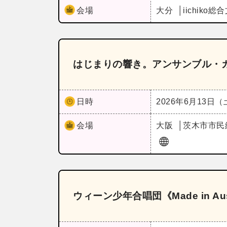
会場
大分
iichik
はじまりの響き。アンサンブル・ガ
日時
2026年6月13日
会場
大阪
茨木市市民
ウィーン少年合唱団《Made in A