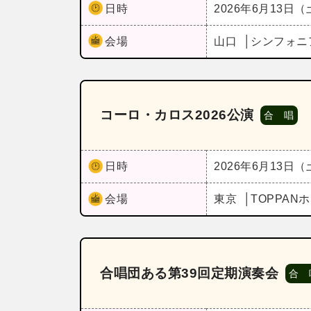
日時
2026年6月13日
会場
山口
シンフォニ
コーロ・カロス2026公演
合 唱
日時
2026年6月13日
会場
東京
TOPPAN
合唱団ある第39回定期演奏会
合 