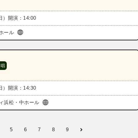
（日）
開演：14:00
ホール
 唱
（日）
開演：14:30
ィ浜松・中ホール
5
6
7
8
9