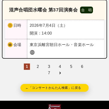
混声合唱団水曜会 第37回演奏会
合 唱
日時
2026年7月4日（土）
開演：14:00
会場
東京
浜離宮朝日ホール・音楽ホール
1
2
3
4
5
6
7
←「コンサートかんたん検索」に戻る