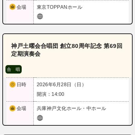
会場
東京
TOPPANホール
神戸土曜会合唱団 創立80周年記念 第69回
定期演奏会
合 唱
日時
2026年6月28日（日）
開演：14:00
会場
兵庫
神戸文化ホール・中ホール