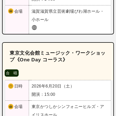
会場
滋賀
滋賀県立芸術劇場びわ湖ホール・
小ホール
東京文化会館ミュージック・ワークショッ
プ《One Day コーラス》
合 唱
日時
2026年6月20日（土）
開演：15:00
会場
東京
かつしかシンフォニーヒルズ・ア
イリスホール