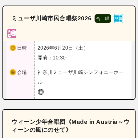
ミューザ川崎市民合唱祭2026
合 唱
日時
2026年6月20日（土）
開演：10:30
会場
神奈川
ミューザ川崎シンフォニーホー
ル
ウィーン少年合唱団《Made in Austria～ウ
ィーンの風にのせて》