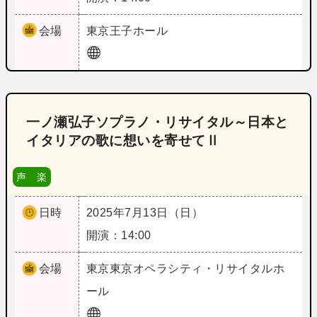
会場
東京
王子ホール
一ノ瀬弘子ソプラノ・リサイタル～日本と
イタリアの歌に想いを寄せてⅡ
声 楽
日時
2025年7月13日（日）
開演：14:00
会場
東京
東京オペラシティ・リサイタルホ
ール