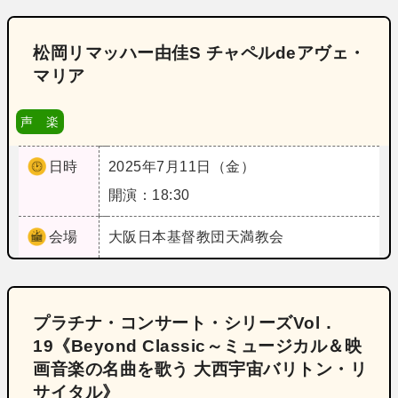
松岡リマッハー由佳S チャペルdeアヴェ・
マリア
声 楽
日時
2025年7月11日（金）
開演：18:30
会場
大阪
日本基督教団天満教会
プラチナ・コンサート・シリーズVol．
19《Beyond Classic～ミュージカル＆映
画音楽の名曲を歌う 大西宇宙バリトン・リ
サイタル》