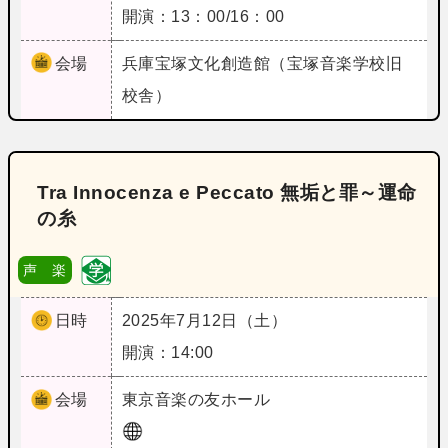
開演：13：00/16：00
会場
兵庫
宝塚文化創造館（宝塚音楽学校旧
校舎）
Tra Innocenza e Peccato 無垢と罪～運命
の糸
声 楽
日時
2025年7月12日（土）
開演：14:00
会場
東京
音楽の友ホール