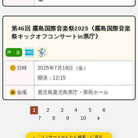
第46回 霧島国際音楽祭2025《霧島国際音楽
祭キックオフコンサートin県庁》
声 楽
日時
2025年7月18日（金）
開演：12:15
会場
鹿児島
鹿児島県庁・県民ホール
1
2
3
4
5
6
7
8
9
10
←「コンサートかんたん検索」に戻る