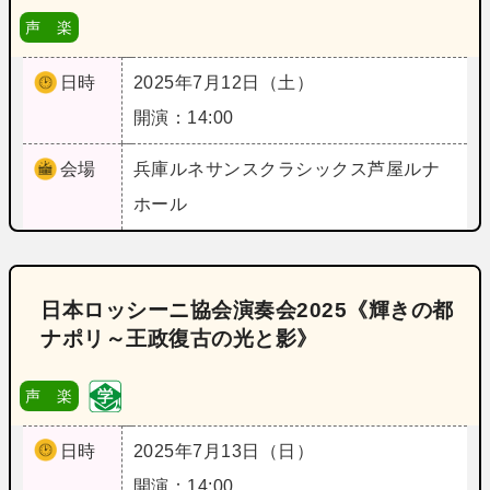
声 楽
日時
2025年7月12日（土）
開演：14:00
会場
兵庫
ルネサンスクラシックス芦屋ルナ
ホール
日本ロッシーニ協会演奏会2025《輝きの都
ナポリ～王政復古の光と影》
声 楽
日時
2025年7月13日（日）
開演：14:00