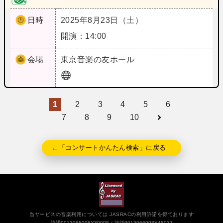
日時
2025年8月23日（土）
開演：14:00
会場
東京
音楽の友ホール
1
2
3
4
5
6
7
8
9
10
←「コンサートかんたん検索」に戻る
当サービスの音楽利用については JASRACの利用許諾を得ております
許諾9013065006Y30005
許諾9013065008Y45037