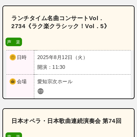
ランチタイム名曲コンサートVol．
2734《ラク楽クラシック！Vol．5》
声 楽
日時
2025年8月12日（火）
開演：11:30
会場
愛知
宗次ホール
日本オペラ・日本歌曲連続演奏会 第74回
声 楽