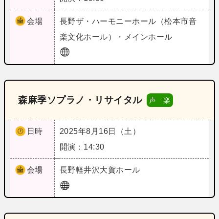
会場
長野
ザ・ハーモニーホール（松本市音
楽文化ホール）・メインホール
森麻季ソプラノ・リサイタル
声 楽
日時
2025年8月16日（土）
開演：14:30
会場
長野
軽井沢大賀ホール