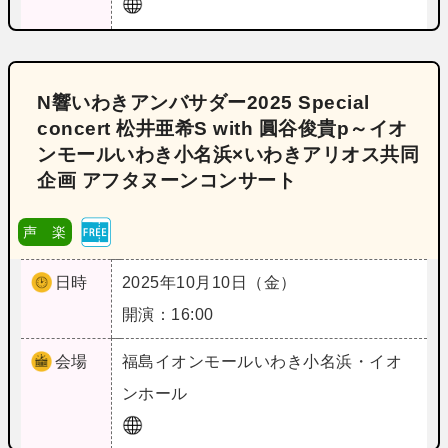
N響いわきアンバサダー2025 Special
concert 松井亜希S with 圓谷俊貴p～イオ
ンモールいわき小名浜×いわきアリオス共同
企画 アフタヌーンコンサート
声 楽
日時
2025年10月10日（金）
開演：16:00
会場
福島
イオンモールいわき小名浜・イオ
ンホール