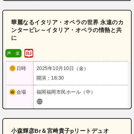
華麗なるイタリア・オペラの世界 永遠のカ
ンタービレ～イタリア・オペラの情熱と共
に
声 楽
日時
2025年10月10日（金）
開演：18:30
会場
福岡
福岡市民ホール（中）
小森輝彦Br＆宮﨑貴子pリートデュオ