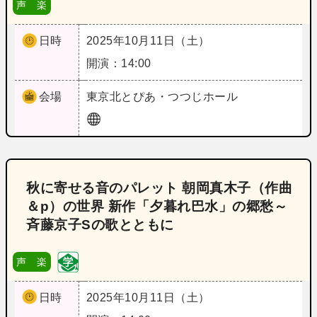
声 楽
日時
2025年10月11日（土）
開演：14:00
会場
東京
北とぴあ・つつじホール
秋に寄せる音のパレット 朝岡真木子（作曲
＆p）の世界 新作「夕暮れ巴水」の郷愁～
斉藤京子Sの歌とともに
声 楽
日時
2025年10月11日（土）