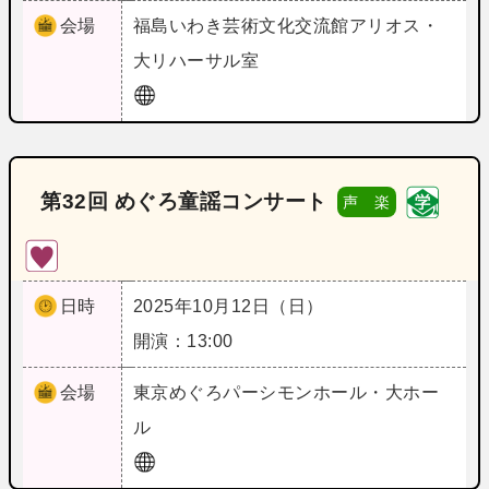
会場
福島
いわき芸術文化交流館アリオス・
大リハーサル室
第32回 めぐろ童謡コンサート
声 楽
日時
2025年10月12日（日）
開演：13:00
会場
東京
めぐろパーシモンホール・大ホー
ル