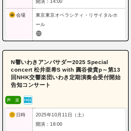
開演：14:00
会場
東京
東京オペラシティ・リサイタルホ
ール
N響いわきアンバサダー2025 Special
concert 松井亜希S with 圓谷俊貴p～第13
回NHK交響楽団いわき定期演奏会受付開始
告知コンサート
声 楽
日時
2025年10月11日（土）
開演：18:00