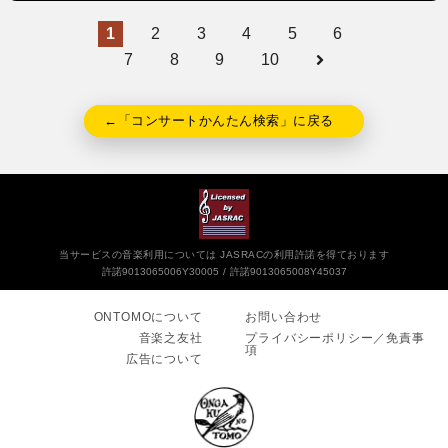
1
2
3
4
5
6
7
8
9
10
←「コンサートかんたん検索」に戻る
当サービスの音楽利用については JASRACの利用許諾を得ております
許諾9013065006Y30005
許諾9013065008Y45037
ONTOMOについて
お問い合わせ
音楽之友社
プライバシーポリシー／免責事
項
広告について