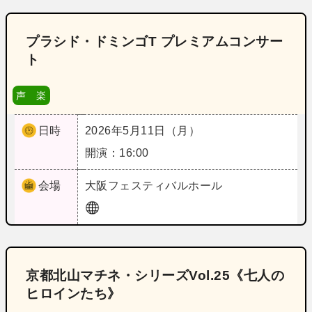
プラシド・ドミンゴT プレミアムコンサー
ト
声 楽
日時
2026年5月11日（月）
開演：16:00
会場
大阪
フェスティバルホール
京都北山マチネ・シリーズVol.25《七人の
ヒロインたち》