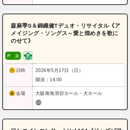
森麻季S＆錦織健Tデュオ・リサイタル《ア
メイジング・ソングス～愛と煌めきを歌に
のせて》
声 楽
日時
2026年5月17日（日）
開演：14:00
会場
大阪
南海浪切ホール・大ホール