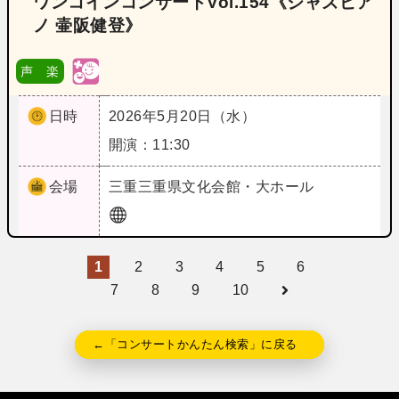
ワンコインコンサートVol.154《ジャズピア
ノ 壷阪健登》
声 楽
日時
2026年5月20日（水）
開演：11:30
会場
三重
三重県文化会館・大ホール
1
2
3
4
5
6
7
8
9
10
←「コンサートかんたん検索」に戻る