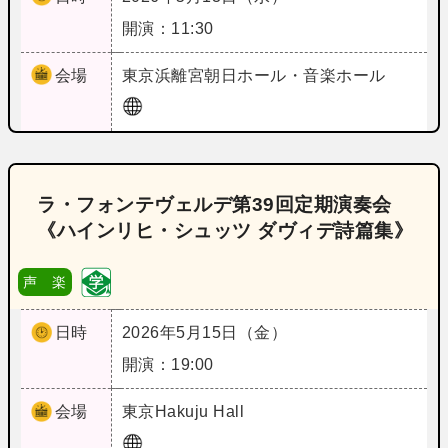
開演：11:30
会場
東京
浜離宮朝日ホール・音楽ホール
ラ・フォンテヴェルデ第39回定期演奏会
《ハインリヒ・シュッツ ダヴィデ詩篇集》
声 楽
日時
2026年5月15日（金）
開演：19:00
会場
東京
Hakuju Hall