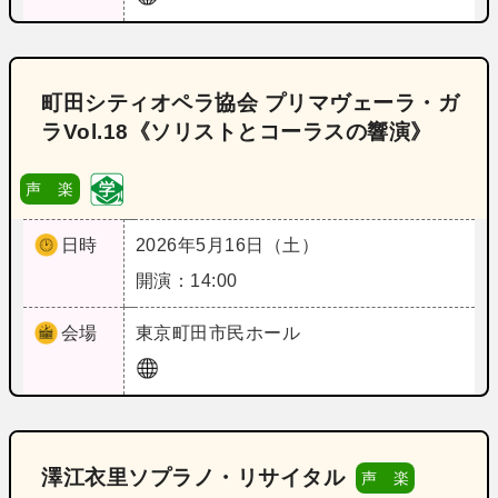
町田シティオペラ協会 プリマヴェーラ・ガ
ラVol.18《ソリストとコーラスの響演》
声 楽
日時
2026年5月16日（土）
開演：14:00
会場
東京
町田市民ホール
澤江衣里ソプラノ・リサイタル
声 楽