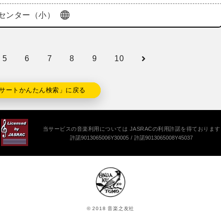
センター（小）
5
6
7
8
9
10
サートかんたん検索」に戻る
当サービスの音楽利用については JASRACの利用許諾を得ております
許諾9013065006Y30005
許諾9013065008Y45037
© 2018 音楽之友社