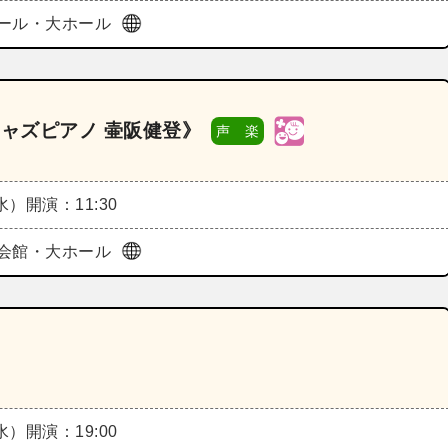
ール・大ホール
ジャズピアノ 壷阪健登》
声 楽
（水）
開演：11:30
会館・大ホール
（水）
開演：19:00