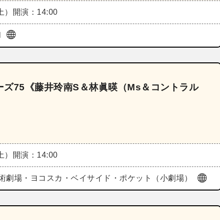
（土）
開演：14:00
l
ズ75《藤井玲南S＆林眞暎（Ms＆コントラル
（土）
開演：14:00
術劇場・ヨコスカ・ベイサイド・ポケット（小劇場）