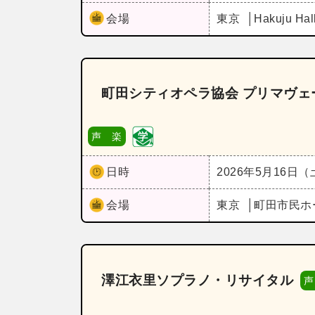
会場
東京
Hakuju Hal
町田シティオペラ協会 プリマヴェー
声 楽
日時
2026年5月16日
会場
東京
町田市民ホ
澤江衣里ソプラノ・リサイタル
声