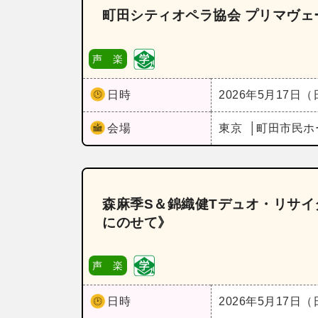
町田シティオペラ協会 プリマヴェー
声 楽
日時
2026年5月17日
会場
東京
町田市民ホ
森麻季S＆錦織健Tデュオ・リサ
にのせて》
声 楽
日時
2026年5月17日