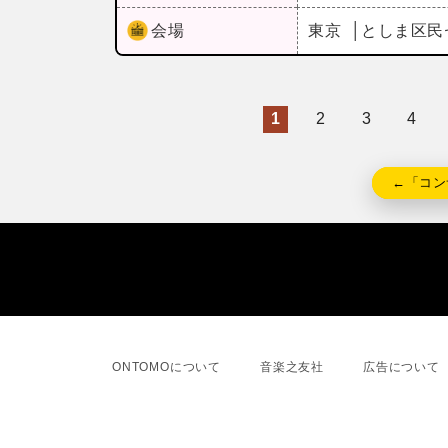
会場
東京
としま区民
1
2
3
4
←「コン
ONTOMOについて
音楽之友社
広告について