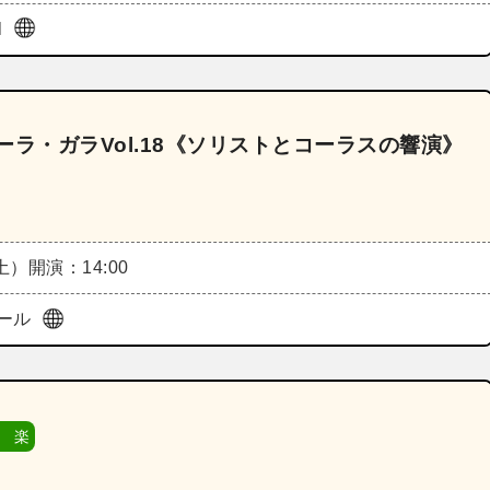
l
ラ・ガラVol.18《ソリストとコーラスの響演》
（土）
開演：14:00
ール
 楽