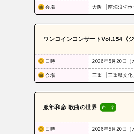
会場
大阪
南海浪切ホ
ワンコインコンサートVol.154《
日時
2026年5月20日
会場
三重
三重県文化
服部和彦 歌曲の世界
声 楽
日時
2026年5月20日