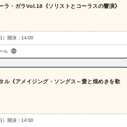
ラ・ガラVol.18《ソリストとコーラスの響演》
（日）
開演：14:00
ール
イタル《アメイジング・ソングス～愛と煌めきを歌
（日）
開演：14:00