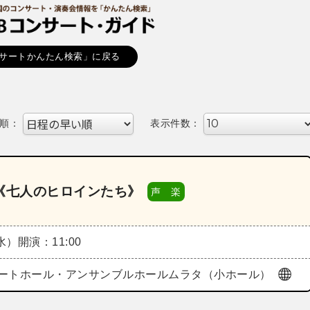
サートかんたん検索」に戻る
順：
表示件数：
5《七人のヒロインたち》
声 楽
（水）
開演：11:00
ートホール・アンサンブルホールムラタ（小ホール）