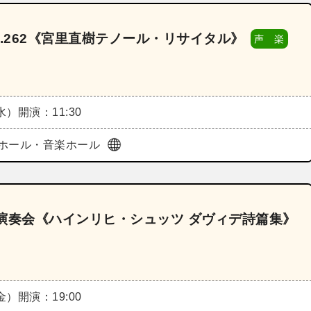
.262《宮里直樹テノール・リサイタル》
声 楽
（水）
開演：11:30
ホール・音楽ホール
演奏会《ハインリヒ・シュッツ ダヴィデ詩篇集》
（金）
開演：19:00