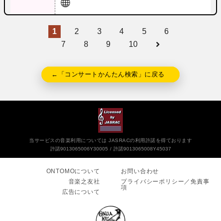
1
2
3
4
5
6
7
8
9
10
←「コンサートかんたん検索」に戻る
当サービスの音楽利用については JASRACの利用許諾を得ております
許諾9013065006Y30005
許諾9013065008Y45037
ONTOMOについて
お問い合わせ
音楽之友社
プライバシーポリシー／免責事
項
広告について