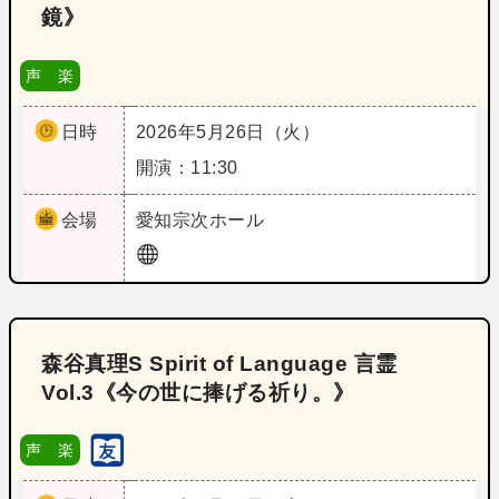
鏡》
声 楽
日時
2026年5月26日（火）
開演：11:30
会場
愛知
宗次ホール
森谷真理S Spirit of Language 言霊
Vol.3《今の世に捧げる祈り。》
声 楽