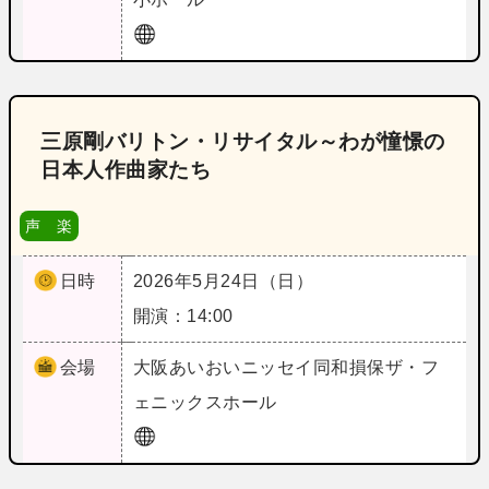
三原剛バリトン・リサイタル～わが憧憬の
日本人作曲家たち
声 楽
日時
2026年5月24日（日）
開演：14:00
会場
大阪
あいおいニッセイ同和損保ザ・フ
ェニックスホール