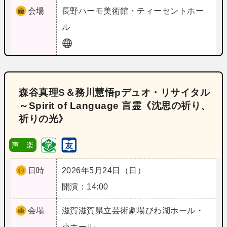
会場
長野
ハーモ美術館・ティーセントホー
ル
森谷真理S＆務川慧悟pデュオ・リサイタル
～Spirit of Language 言霊《沈思の祈り、
祈りの光》
声 楽
日時
2026年5月24日（日）
開演：14:00
会場
滋賀
滋賀県立芸術劇場びわ湖ホール・
小ホール