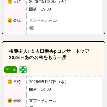
日時
2026年5月26日（火）
開演：19:00
会場
東京
王子ホール
榛葉樹人T＆吉田幸央pコンサートツアー
2026～あの名曲をもう一度
声 楽
日時
2026年5月27日（水）
開演：14:00
会場
東京
王子ホール