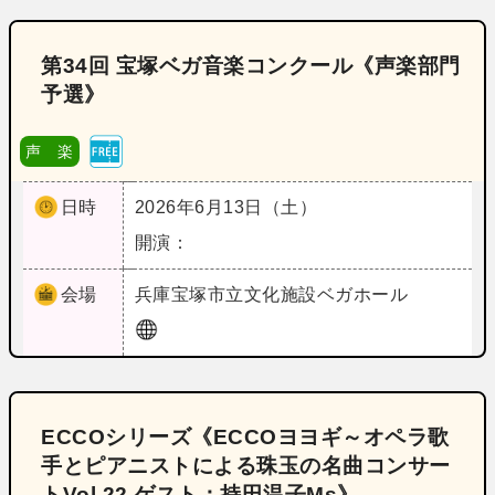
第34回 宝塚ベガ音楽コンクール《声楽部門
予選》
声 楽
日時
2026年6月13日（土）
開演：
会場
兵庫
宝塚市立文化施設ベガホール
ECCOシリーズ《ECCOヨヨギ～オペラ歌
手とピアニストによる珠玉の名曲コンサー
トVol.22 ゲスト：持田温子Ms》