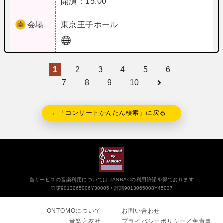
開演：15:00
会場
東京
王子ホール
1
2
3
4
5
6
7
8
9
10
←「コンサートかんたん検索」に戻る
当サービスの音楽利用については JASRACの利用許諾を得ております
許諾9013065006Y30005
許諾9013065008Y45037
ONTOMOについて
お問い合わせ
音楽之友社
プライバシーポリシー／免責事