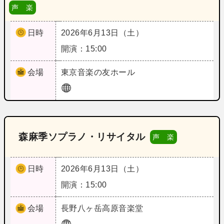
声 楽
日時
2026年6月13日（土）
開演：15:00
会場
東京
音楽の友ホール
森麻季ソプラノ・リサイタル
声 楽
日時
2026年6月13日（土）
開演：15:00
会場
長野
八ヶ岳高原音楽堂