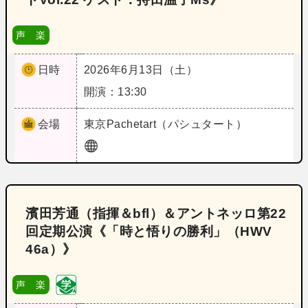
声 楽
日時
2026年6月13日（土）
開演：13:30
会場
東京
Pachetart（パシュタート）
濱田芳通（指揮＆bfl）＆アントネッロ第22
回定期公演《「時と悟りの勝利」（HWV
46a）》
声 楽