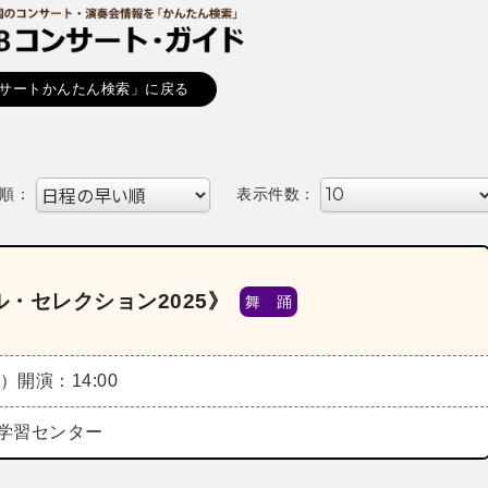
サートかんたん検索」に戻る
順：
表示件数：
・セレクション2025》
舞 踊
水）
開演：14:00
学習センター