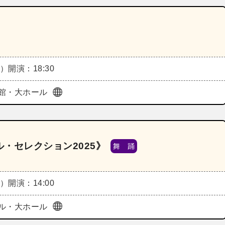
木）
開演：18:30
館・大ホール
・セレクション2025》
舞 踊
金）
開演：14:00
ル・大ホール