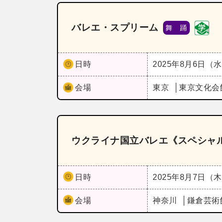
バレエ・スプリーム
舞 踊
日時
2025年8月6日（
会場
東京
東京文化会
ウクライナ国立バレエ《スペシャル
日時
2025年8月7日（
会場
神奈川
鎌倉芸術