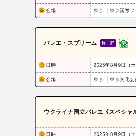
会場
東京
東京国際フ
バレエ・スプリーム
舞 踊
日時
2025年8月9日（
会場
東京
東京文化会
ウクライナ国立バレエ《スペシャル
日時
2025年8月9日（