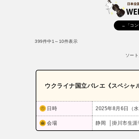
←「コン
399件中1～10件表示
ソート
ウクライナ国立バレエ《スペシャル
日時
2025年8月6日（
会場
静岡
掛川市生涯