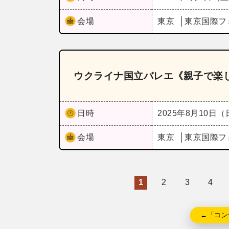
会場
東京
東京国際フ
ウクライナ国立バレエ《親子で楽
日時
2025年8月10日
会場
東京
東京国際フ
1
2
3
4
←「コン