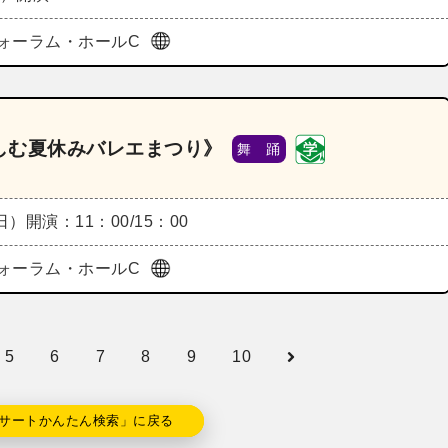
ォーラム・ホールC
しむ夏休みバレエまつり》
舞 踊
（日）
開演：11：00/15：00
ォーラム・ホールC
5
6
7
8
9
10
サートかんたん検索」に戻る