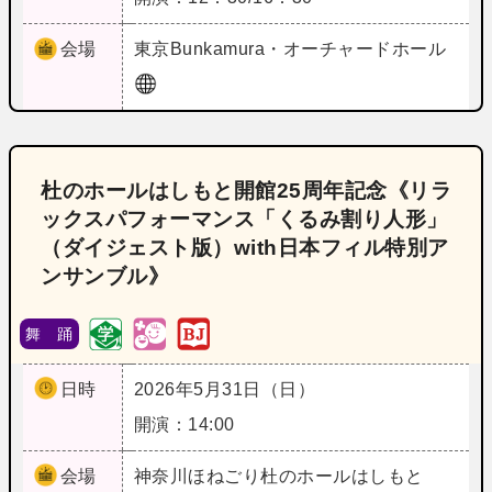
会場
東京
Bunkamura・オーチャードホール
杜のホールはしもと開館25周年記念《リラ
ックスパフォーマンス「くるみ割り人形」
（ダイジェスト版）with日本フィル特別ア
ンサンブル》
舞 踊
日時
2026年5月31日（日）
開演：14:00
会場
神奈川
ほねごり杜のホールはしもと