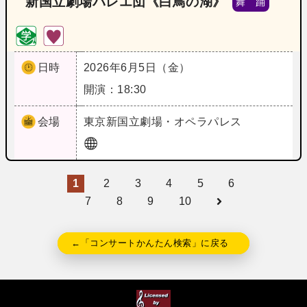
新国立劇場バレエ団《白鳥の湖》
舞 踊
日時
2026年6月5日（金）
開演：18:30
会場
東京
新国立劇場・オペラパレス
1
2
3
4
5
6
7
8
9
10
←「コンサートかんたん検索」に戻る