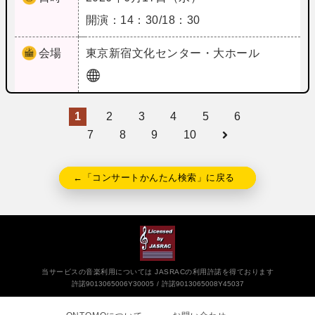
開演：14：30/18：30
会場
東京
新宿文化センター・大ホール
1
2
3
4
5
6
7
8
9
10
←「コンサートかんたん検索」に戻る
当サービスの音楽利用については JASRACの利用許諾を得ております
許諾9013065006Y30005
許諾9013065008Y45037