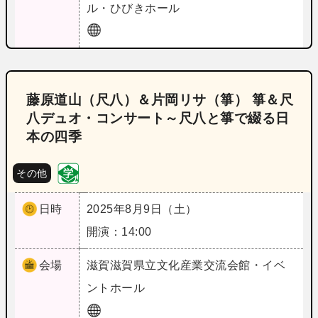
ル・ひびきホール
藤原道山（尺八）＆片岡リサ（箏） 箏＆尺
八デュオ・コンサート～尺八と箏で綴る日
本の四季
その他
日時
2025年8月9日（土）
開演：14:00
会場
滋賀
滋賀県立文化産業交流会館・イベ
ントホール