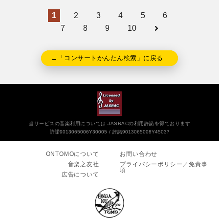
1
2
3
4
5
6
7
8
9
10
←「コンサートかんたん検索」に戻る
当サービスの音楽利用については JASRACの利用許諾を得ております
許諾9013065006Y30005
許諾9013065008Y45037
ONTOMOについて
お問い合わせ
音楽之友社
プライバシーポリシー／免責事
項
広告について