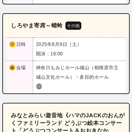
しろやま寄席～蜻蛉
その他
日時
2025年8月9日（土）
開演：16:00
会場
神奈川
もみじホール城山（相模原市立
城山文化ホール）・多目的ホール
みなとみらい遊音地《ハマのJACKのおんが
くファミリーランド どうぶつ絵本コンサー
ト「どうぶつコンサート＆おおきなか