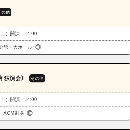
その他
（土）
開演：14:00
会館・大ホール
 独演会》
その他
（土）
開演：14:00
・ACM劇場