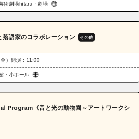
術劇場hitaru・劇場
家と落語家のコラボレーション
その他
（金）
開演：11:00
館・小ホール
ial Program《音と光の動物園～アートワークシ