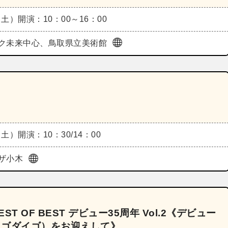
（土）
開演：10：00～16：00
ク未来中心、鳥取県立美術館
（土）
開演：10：30/14：00
ザ小木
T OF BEST デビュー35周年 Vol.2《デビュー
o（ゴダイゴ）をお迎えして》