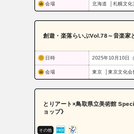
会場
北海道
札幌文化芸
創遊・楽落らいぶVol.78～音楽
日時
2025年10月10日
会場
東京
東京文化会
とりアート×鳥取県立美術館 Spec
ョップ》
その他