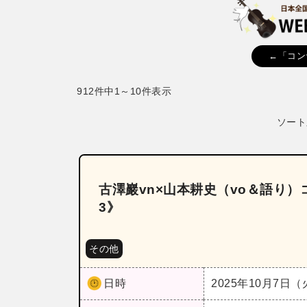
←「コン
912件中1～10件表示
ソート
古澤巖vn×山本耕史（vo＆語り）
3》
その他
日時
2025年10月7日