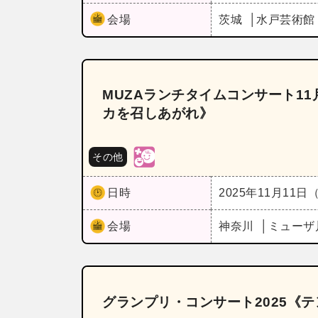
会場
茨城
水戸芸術館
MUZAランチタイムコンサート11月《
カを召しあがれ》
その他
日時
2025年11月11日
会場
神奈川
ミューザ
グランプリ・コンサート2025《