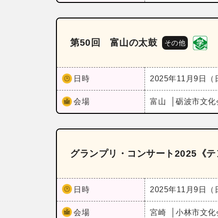
第50回 富山の太鼓
その他
日時
2025年11月9日
会場
富山
砺波市文化
グランプリ・コンサート2025《
日時
2025年11月9日
会場
宮崎
小林市文化