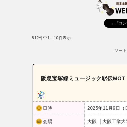
←「コン
812件中1～10件表示
ソート
阪急宝塚線ミュージック駅伝MO
日時
2025年11月9日
会場
大阪
大阪工業大