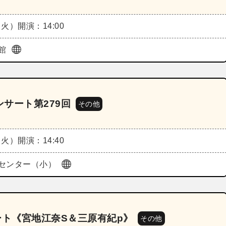
（火）
開演：14:00
館
サート第279回
その他
（火）
開演：14:40
センター（小）
ート《宮地江奈S＆三原有紀p》
その他