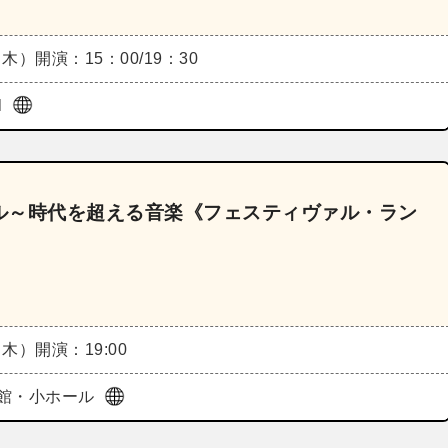
（木）
開演：15：00/19：30
l
ル～時代を超える音楽《フェスティヴァル・ラン
（木）
開演：19:00
館・小ホール