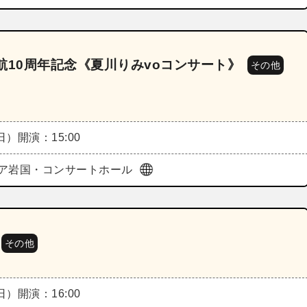
航10周年記念《夏川りみvoコンサート》
その他
（日）
開演：15:00
ア岩国・コンサートホール
その他
（日）
開演：16:00