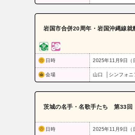
岩国市合併20周年・岩国沖縄線就
日時
2025年11月9日
会場
山口
シンフォニ
茨城の名手・名歌手たち 第33回
日時
2025年11月9日