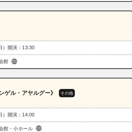
（日）
開演：13:30
会館
テンゲル・アヤルグー》
その他
（日）
開演：14:00
会館・小ホール