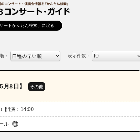
サートかんたん検索」に戻る
順：
表示件数：
5月8日】
その他
金）
開演：14:00
ール