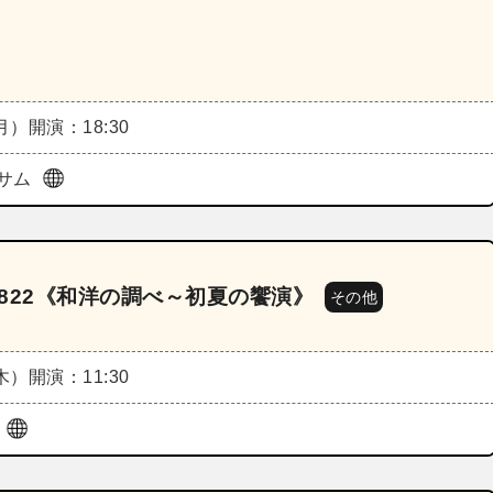
（月）
開演：18:30
サム
2822《和洋の調べ～初夏の饗演》
その他
（木）
開演：11:30
ル