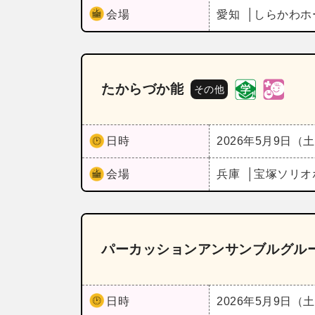
会場
愛知
しらかわホ
たからづか能
その他
日時
2026年5月9日（
会場
兵庫
宝塚ソリオ
パーカッションアンサンブルグル
日時
2026年5月9日（