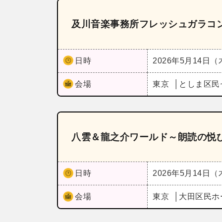
及川音楽事務所フレッシュガラコン
日時
2026年5月14日
会場
東京
としま区民
八雲＆龍之介ワールド～朗読の悦
日時
2026年5月14日
会場
東京
大田区民ホ