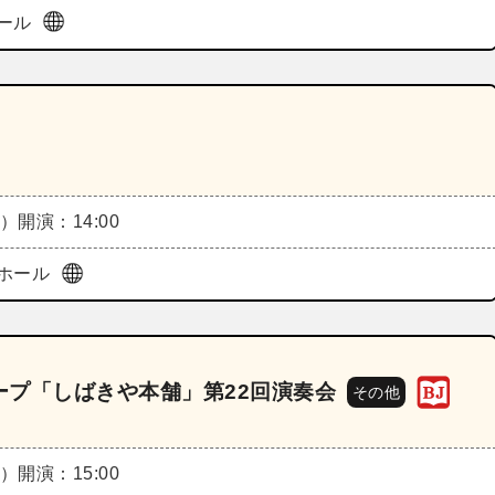
ール
土）
開演：14:00
ホール
ープ「しばきや本舗」第22回演奏会
その他
土）
開演：15:00