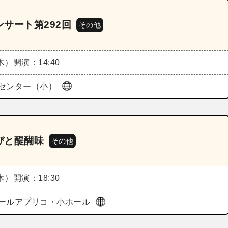
サート第292回
その他
（木）
開演：14:40
センター（小）
びと醍醐味
その他
（木）
開演：18:30
ールアプリコ・小ホール