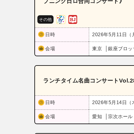
プニング日ロ合同コンサート》
その他
日時
2026年5月11日
会場
東京
銀座ブロッ
ランチタイム名曲コンサートVol.
日時
2026年5月14日
会場
愛知
宗次ホー