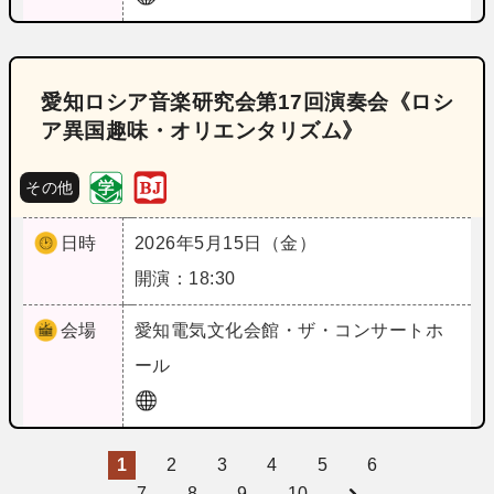
愛知ロシア音楽研究会第17回演奏会《ロシ
ア異国趣味・オリエンタリズム》
その他
日時
2026年5月15日（金）
開演：18:30
会場
愛知
電気文化会館・ザ・コンサートホ
ール
1
2
3
4
5
6
7
8
9
10