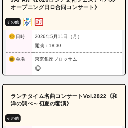
オープニング日ロ合同コンサート》
その他
日時
2026年5月11日（月）
開演：18:30
会場
東京
銀座ブロッサム
ランチタイム名曲コンサートVol.2822《和
洋の調べ～初夏の饗演》
その他