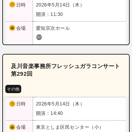
日時
2026年5月14日（木）
開演：11:30
会場
愛知
宗次ホール
及川音楽事務所フレッシュガラコンサート
第292回
その他
日時
2026年5月14日（木）
開演：14:40
会場
東京
としま区民センター（小）