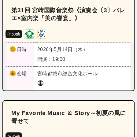
第31回 宮崎国際音楽祭《演奏会〔3〕バレ
エ×室内楽「美の響宴」》
その他
日時
2026年5月14日（木）
開演：19:00
会場
宮崎
都城市総合文化ホール
My Favorite Music ＆ Story～初夏の風に
寄せて
その他