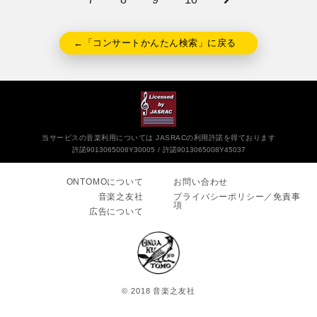
←「コンサートかんたん検索」に戻る
当サービスの音楽利用については JASRACの利用許諾を得ております
許諾9013065006Y30005
許諾9013065008Y45037
ONTOMOについて
お問い合わせ
音楽之友社
プライバシーポリシー／免責事
項
広告について
© 2018 音楽之友社