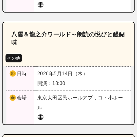
八雲＆龍之介ワールド～朗読の悦びと醍醐
味
その他
日時
2026年5月14日（木）
開演：18:30
会場
東京
大田区民ホールアプリコ・小ホー
ル