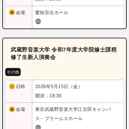
会場
愛知
宗次ホール
武蔵野音楽大学 令和7年度大学院修士課程
修了生新人演奏会
その他
日時
2026年5月15日（金）
開演：18:30
会場
東京
武蔵野音楽大学江古田キャンパ
ス・ブラームスホール