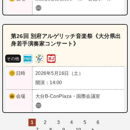
第26回 別府アルゲリッチ音楽祭《大分県出
身若手演奏家コンサート》
その他
日時
2026年5月16日（土）
開演：14:00
会場
大分
B‐ConPlaza・国際会議室
1
2
3
4
5
6
7
8
9
10