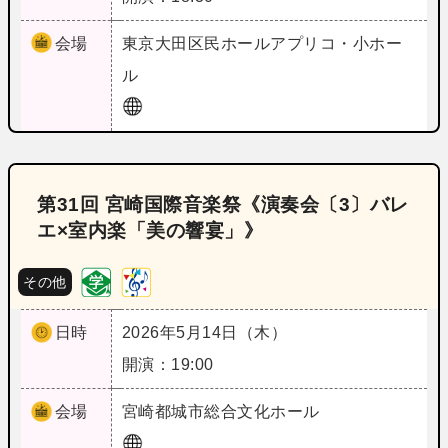
会場
東京
大田区民ホールアプリコ・小ホー
ル
第31回 宮崎国際音楽祭《演奏会〔3〕バレ
エ×室内楽「美の響宴」》
その他
日時
2026年5月14日（木）
開演：19:00
会場
宮崎
都城市総合文化ホール