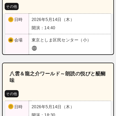
その他
日時
2026年5月14日（木）
開演：14:40
会場
東京
としま区民センター（小）
八雲＆龍之介ワールド～朗読の悦びと醍醐
味
その他
日時
2026年5月14日（木）
開演：18:30