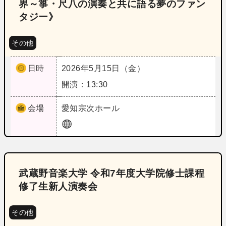
界～箏・尺八の演奏と共に語る夢のファン
タジー》
その他
日時
2026年5月15日（金）
開演：13:30
会場
愛知
宗次ホール
武蔵野音楽大学 令和7年度大学院修士課程
修了生新人演奏会
その他