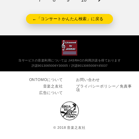
←「コンサートかんたん検索」に戻る
当サービスの音楽利用については JASRACの利用許諾を得ております
許諾9013065006Y30005
許諾9013065008Y45037
ONTOMOについて
お問い合わせ
音楽之友社
プライバシーポリシー／免責事
項
広告について
© 2018 音楽之友社