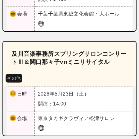
会場
千葉
千葉県東総文化会館・大ホール
及川音楽事務所スプリングサロンコンサー
トⅢ＆関口那々子vnミニリサイタル
その他
日時
2026年5月23日（土）
開演：14:00
会場
東京
タカギクラヴィア松濤サロン