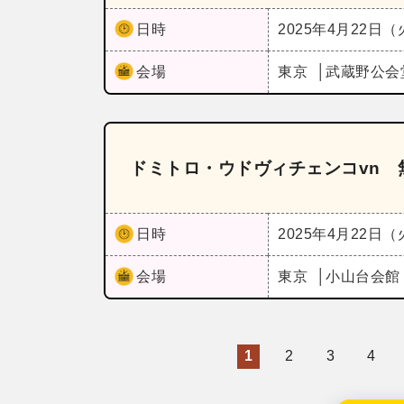
日時
2025年4月22日
会場
東京
武蔵野公会
ドミトロ・ウドヴィチェンコvn 
日時
2025年4月22日
会場
東京
小山台会館
1
2
3
4