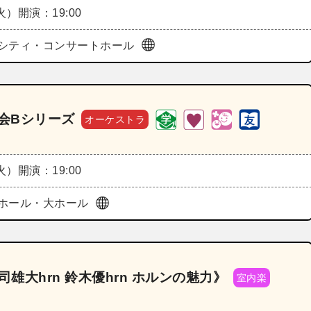
（火）
開演：19:00
シティ・コンサートホール
奏会Bシリーズ
オーケストラ
（火）
開演：19:00
ホール・大ホール
《庄司雄大hrn 鈴木優hrn ホルンの魅力》
室内楽