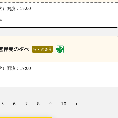
（火）
開演：19:00
堂
無伴奏の夕べ
弦・管楽器
（火）
開演：19:00
5
6
7
8
9
10