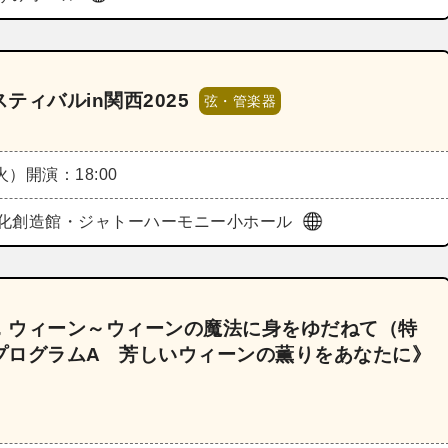
ィバルin関西2025
弦・管楽器
（火）
開演：18:00
化創造館・ジャトーハーモニー小ホール
，ウィーン～ウィーンの魔法に身をゆだねて（特
プログラムA 芳しいウィーンの薫りをあなたに》