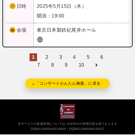
日時
2025年5月15日（木）
開演：19:00
会場
東京
日本製鉄紀尾井ホール
1
2
3
4
5
6
7
8
9
10
←「コンサートかんたん検索」に戻る
当サービスの音楽利用については JASRACの利用許諾を得ております
許諾9013065006Y30005
許諾9013065008Y45037