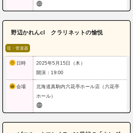
野辺かれんcl クラリネットの愉悦
弦・管楽器
日時
2025年5月15日（木）
開演：19:00
会場
北海道
真駒内六花亭ホール店（六花亭
ホール）