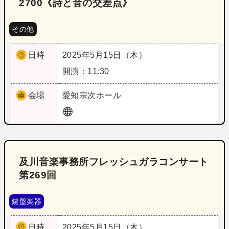
2700《詩と音の交差点》
その他
日時
2025年5月15日（木）
開演：11:30
会場
愛知
宗次ホール
及川音楽事務所フレッシュガラコンサート
第269回
鍵盤楽器
日時
2025年5月15日（木）