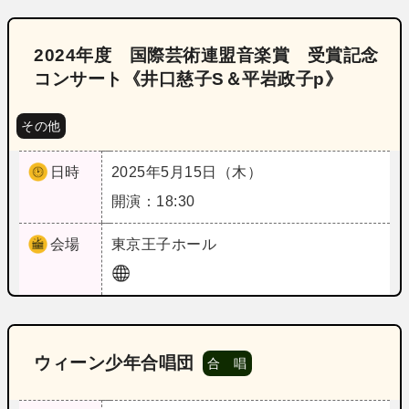
2024年度 国際芸術連盟音楽賞 受賞記念
コンサート《井口慈子S＆平岩政子p》
その他
日時
2025年5月15日（木）
開演：18:30
会場
東京
王子ホール
ウィーン少年合唱団
合 唱