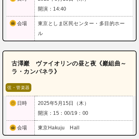
開演：14:40
会場
東京
としま区民センター・多目的ホー
ル
古澤巖 ヴァイオリンの昼と夜《巖組曲～
ラ・カンパネラ》
弦・管楽器
日時
2025年5月15日（木）
開演：15：00/19：00
会場
東京
Hakuju Hall